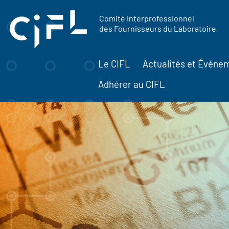
contenu
Panneau de gestion des cookies
principal
Comité Interprofessionnel
des Fournisseurs du Laboratoire
Le CIFL
Actualités et Événe
Adhérer au CIFL