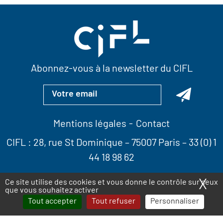
Abonnez-vous à la newsletter du CIFL
Mentions légales
Contact
CIFL :
28, rue St Dominique
– 75007 Paris –
33 (0) 1
44 18 98 62
X
Ma
Ce site utilise des cookies et vous donne le contrôle sur ceux
que vous souhaitez activer
Tout accepter
Tout refuser
Personnaliser