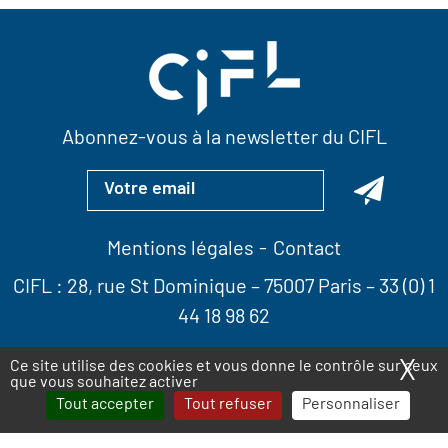
Abonnez-vous à la newsletter du CIFL
Mentions légales
Contact
CIFL :
28, rue St Dominique
– 75007 Paris –
33 (0) 1
44 18 98 62
X
Ma
Ce site utilise des cookies et vous donne le contrôle sur ceux
que vous souhaitez activer
Tout accepter
Tout refuser
Personnaliser