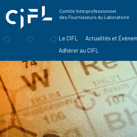
contenu
Panneau de gestion des cookies
principal
Comité Interprofessionnel
des Fournisseurs du Laboratoire
Le CIFL
Actualités et Événe
Adhérer au CIFL