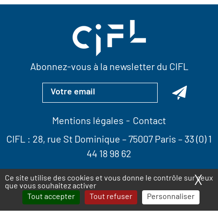
Abonnez-vous à la newsletter du CIFL
Mentions légales
Contact
CIFL :
28, rue St Dominique
– 75007 Paris –
33 (0) 1
44 18 98 62
X
Ma
Ce site utilise des cookies et vous donne le contrôle sur ceux
que vous souhaitez activer
Tout accepter
Tout refuser
Personnaliser