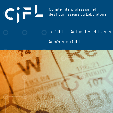
contenu
Panneau de gestion des cookies
principal
Comité Interprofessionnel
des Fournisseurs du Laboratoire
Le CIFL
Actualités et Événe
Adhérer au CIFL