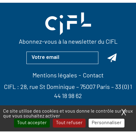
Abonnez-vous à la newsletter du CIFL
Mentions légales
Contact
CIFL :
28, rue St Dominique
– 75007 Paris –
33 (0) 1
44 18 98 62
X
Ma
Ce site utilise des cookies et vous donne le contrôle sur ceux
que vous souhaitez activer
Tout accepter
Tout refuser
Personnaliser