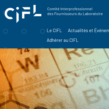
contenu
Panneau de gestion des cookies
principal
Comité Interprofessionnel
des Fournisseurs du Laboratoire
Le CIFL
Actualités et Événe
Adhérer au CIFL