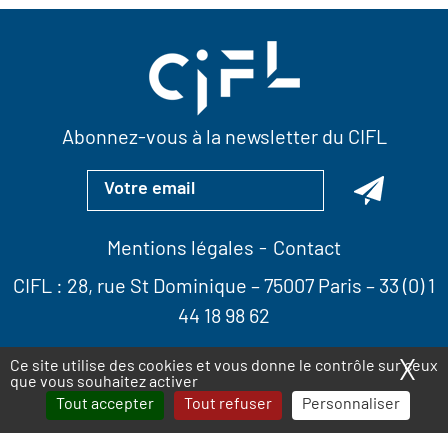
Abonnez-vous à la newsletter du CIFL
Mentions légales
Contact
CIFL :
28, rue St Dominique
– 75007 Paris –
33 (0) 1
44 18 98 62
X
Ma
Ce site utilise des cookies et vous donne le contrôle sur ceux
que vous souhaitez activer
Tout accepter
Tout refuser
Personnaliser