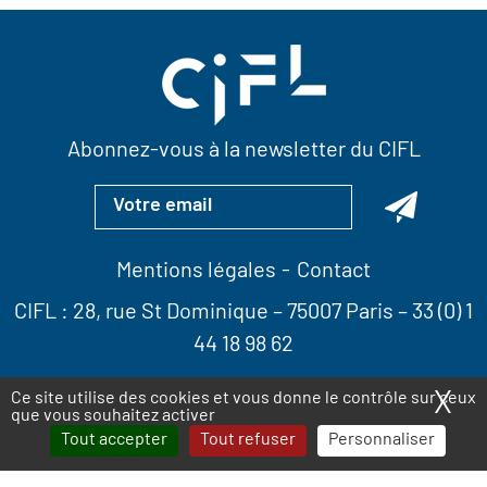
Abonnez-vous à la newsletter du CIFL
Mentions légales
Contact
CIFL :
28, rue St Dominique
– 75007 Paris –
33 (0) 1
44 18 98 62
X
Ma
Ce site utilise des cookies et vous donne le contrôle sur ceux
que vous souhaitez activer
Tout accepter
Tout refuser
Personnaliser