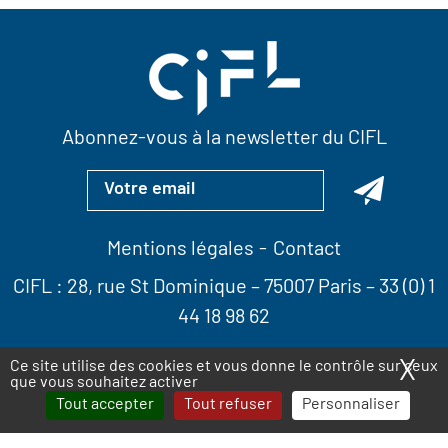
Abonnez-vous à la newsletter du CIFL
Mentions légales
Contact
CIFL :
28, rue St Dominique
– 75007 Paris –
33 (0) 1
44 18 98 62
X
Ma
Ce site utilise des cookies et vous donne le contrôle sur ceux
que vous souhaitez activer
Tout accepter
Tout refuser
Personnaliser