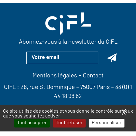
Abonnez-vous à la newsletter du CIFL
Mentions légales
Contact
CIFL :
28, rue St Dominique
– 75007 Paris –
33 (0) 1
44 18 98 62
X
Ma
Ce site utilise des cookies et vous donne le contrôle sur ceux
que vous souhaitez activer
Tout accepter
Tout refuser
Personnaliser