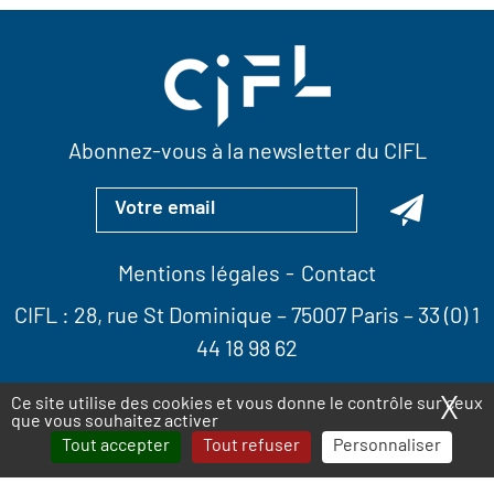
Abonnez-vous à la newsletter du CIFL
Mentions légales
Contact
CIFL :
28, rue St Dominique
– 75007 Paris –
33 (0) 1
44 18 98 62
X
Ma
Ce site utilise des cookies et vous donne le contrôle sur ceux
que vous souhaitez activer
Tout accepter
Tout refuser
Personnaliser