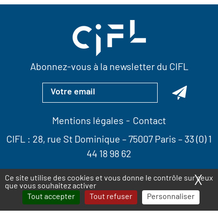
Abonnez-vous à la newsletter du CIFL
Mentions légales
Contact
CIFL :
28, rue St Dominique
– 75007 Paris –
33 (0) 1
44 18 98 62
X
Ma
Ce site utilise des cookies et vous donne le contrôle sur ceux
que vous souhaitez activer
Tout accepter
Tout refuser
Personnaliser