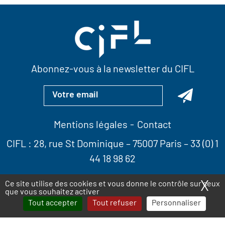
Abonnez-vous à la newsletter du CIFL
Mentions légales
Contact
CIFL :
28, rue St Dominique
– 75007 Paris –
33 (0) 1
44 18 98 62
X
Ma
Ce site utilise des cookies et vous donne le contrôle sur ceux
que vous souhaitez activer
Tout accepter
Tout refuser
Personnaliser