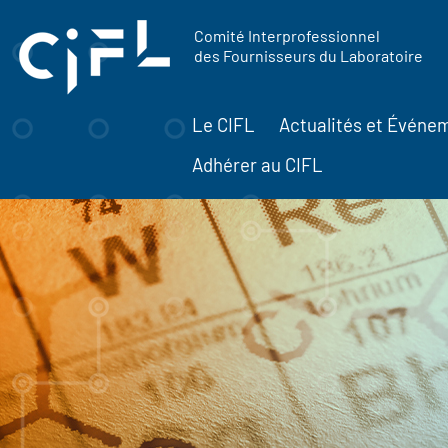
contenu
Panneau de gestion des cookies
principal
Comité Interprofessionnel
des Fournisseurs du Laboratoire
Le CIFL
Actualités et Événe
Adhérer au CIFL