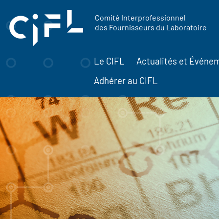
contenu
Panneau de gestion des cookies
principal
Comité Interprofessionnel
des Fournisseurs du Laboratoire
Le CIFL
Actualités et Événe
Adhérer au CIFL