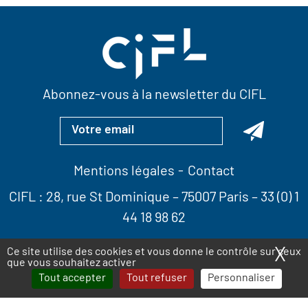
Abonnez-vous à la newsletter du CIFL
Mentions légales
Contact
CIFL :
28, rue St Dominique
– 75007 Paris –
33 (0) 1
44 18 98 62
X
Ma
Ce site utilise des cookies et vous donne le contrôle sur ceux
que vous souhaitez activer
Tout accepter
Tout refuser
Personnaliser