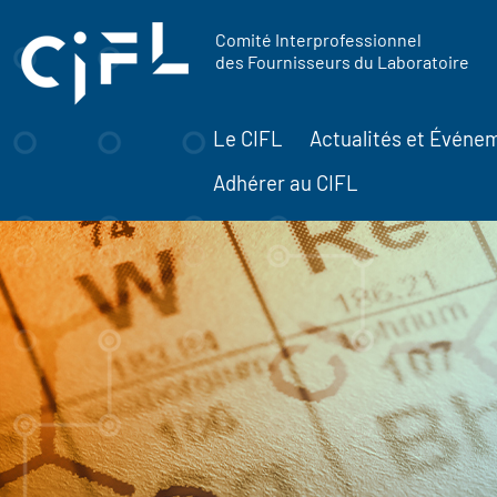
contenu
Panneau de gestion des cookies
principal
Comité Interprofessionnel
des Fournisseurs du Laboratoire
Le CIFL
Actualités et Événe
Adhérer au CIFL