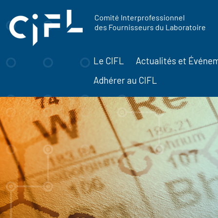
contenu
Panneau de gestion des cookies
principal
Comité Interprofessionnel
des Fournisseurs du Laboratoire
Le CIFL
Actualités et Événe
Adhérer au CIFL