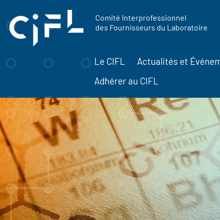
contenu
Panneau de gestion des cookies
principal
Comité Interprofessionnel
des Fournisseurs du Laboratoire
Le CIFL
Actualités et Événe
Adhérer au CIFL