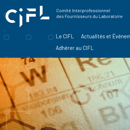
contenu
Panneau de gestion des cookies
principal
Comité Interprofessionnel
des Fournisseurs du Laboratoire
Le CIFL
Actualités et Événe
Adhérer au CIFL