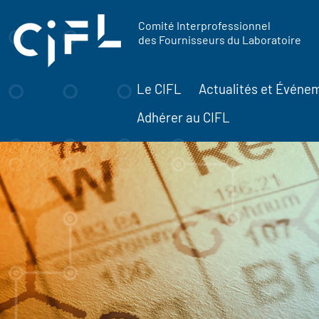
contenu
Panneau de gestion des cookies
principal
Comité Interprofessionnel
des Fournisseurs du Laboratoire
Le CIFL
Actualités et Événe
Adhérer au CIFL