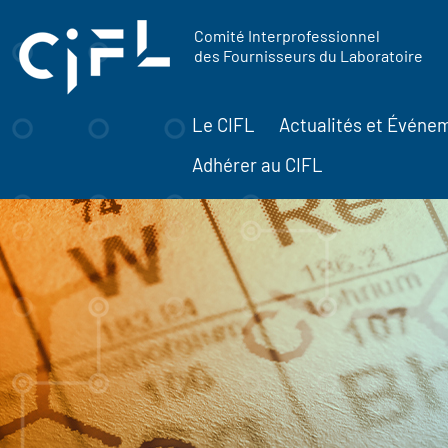
contenu
Panneau de gestion des cookies
principal
Comité Interprofessionnel
des Fournisseurs du Laboratoire
Le CIFL
Actualités et Événe
Adhérer au CIFL