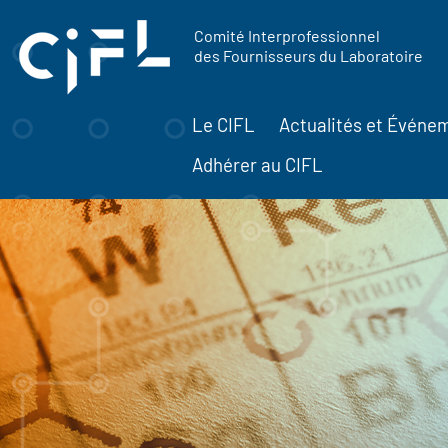
contenu
Panneau de gestion des cookies
principal
Comité Interprofessionnel
des Fournisseurs du Laboratoire
Le CIFL
Actualités et Événe
Adhérer au CIFL