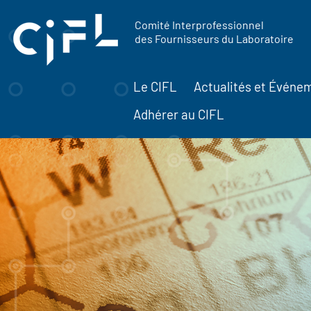
contenu
Panneau de gestion des cookies
principal
Comité Interprofessionnel
des Fournisseurs du Laboratoire
Le CIFL
Actualités et Événe
Adhérer au CIFL