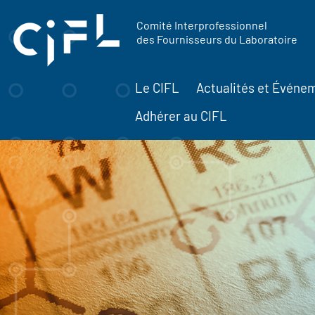
contenu
Panneau de gestion des cookies
principal
Comité Interprofessionnel
des Fournisseurs du Laboratoire
Le CIFL
Actualités et Événe
Adhérer au CIFL