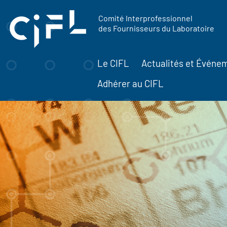
contenu
Panneau de gestion des cookies
principal
Comité Interprofessionnel
des Fournisseurs du Laboratoire
Le CIFL
Actualités et Événe
Adhérer au CIFL