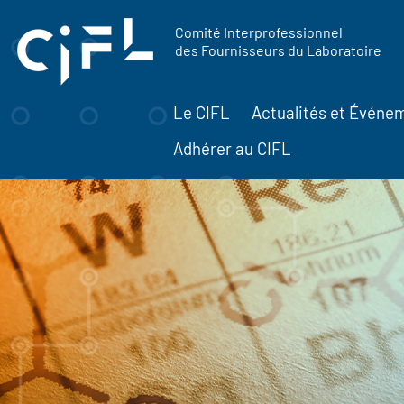
contenu
Panneau de gestion des cookies
principal
Comité Interprofessionnel
des Fournisseurs du Laboratoire
Le CIFL
Actualités et Événe
Adhérer au CIFL