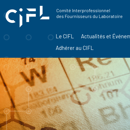
contenu
Panneau de gestion des cookies
principal
Comité Interprofessionnel
des Fournisseurs du Laboratoire
Le CIFL
Actualités et Événe
Adhérer au CIFL