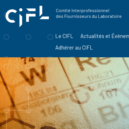
contenu
Panneau de gestion des cookies
principal
Comité Interprofessionnel
des Fournisseurs du Laboratoire
Le CIFL
Actualités et Événe
Adhérer au CIFL