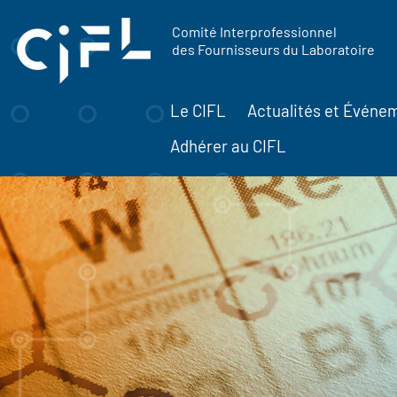
contenu
Panneau de gestion des cookies
principal
Comité Interprofessionnel
des Fournisseurs du Laboratoire
Le CIFL
Actualités et Événe
Adhérer au CIFL