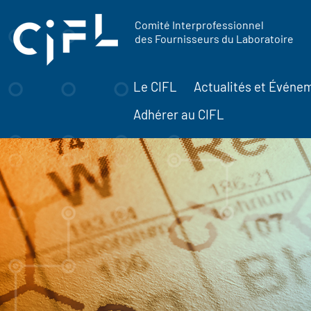
contenu
Panneau de gestion des cookies
principal
Comité Interprofessionnel
des Fournisseurs du Laboratoire
Le CIFL
Actualités et Événe
Adhérer au CIFL