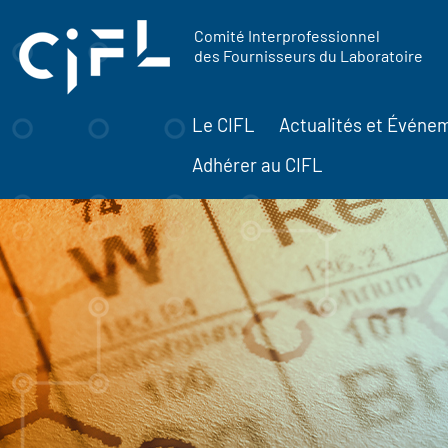
contenu
Panneau de gestion des cookies
principal
Comité Interprofessionnel
des Fournisseurs du Laboratoire
Le CIFL
Actualités et Événe
Adhérer au CIFL