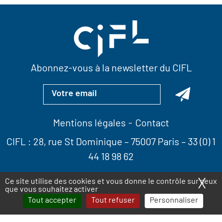
Abonnez-vous à la newsletter du CIFL
Mentions légales
Contact
CIFL :
28, rue St Dominique
– 75007 Paris –
33 (0) 1
44 18 98 62
X
Ma
Ce site utilise des cookies et vous donne le contrôle sur ceux
que vous souhaitez activer
Tout accepter
Tout refuser
Personnaliser