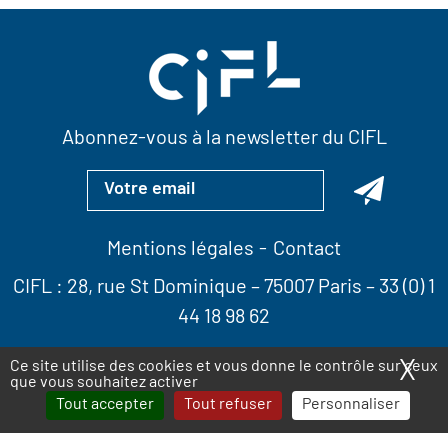
Abonnez-vous à la newsletter du CIFL
Mentions légales
Contact
CIFL :
28, rue St Dominique
– 75007 Paris –
33 (0) 1
44 18 98 62
X
Ma
Ce site utilise des cookies et vous donne le contrôle sur ceux
que vous souhaitez activer
Tout accepter
Tout refuser
Personnaliser