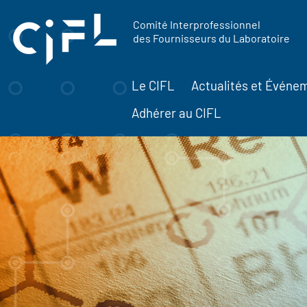
contenu
Panneau de gestion des cookies
principal
Comité Interprofessionnel
des Fournisseurs du Laboratoire
Le CIFL
Actualités et Événe
Adhérer au CIFL