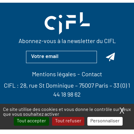
Abonnez-vous à la newsletter du CIFL
Mentions légales
Contact
CIFL :
28, rue St Dominique
– 75007 Paris –
33 (0) 1
44 18 98 62
X
Ma
Ce site utilise des cookies et vous donne le contrôle sur ceux
que vous souhaitez activer
Tout accepter
Tout refuser
Personnaliser