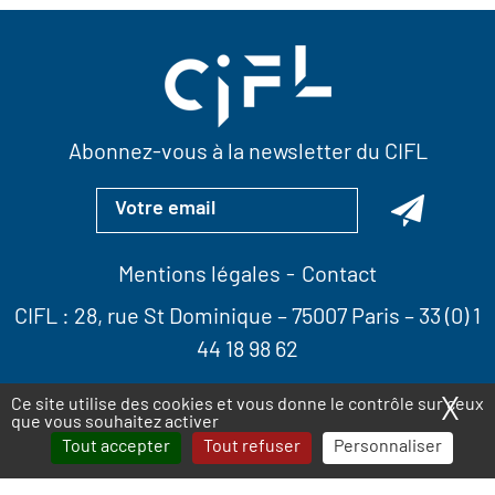
Abonnez-vous à la newsletter du CIFL
Mentions légales
Contact
CIFL :
28, rue St Dominique
– 75007 Paris –
33 (0) 1
44 18 98 62
X
Ma
Ce site utilise des cookies et vous donne le contrôle sur ceux
que vous souhaitez activer
Tout accepter
Tout refuser
Personnaliser