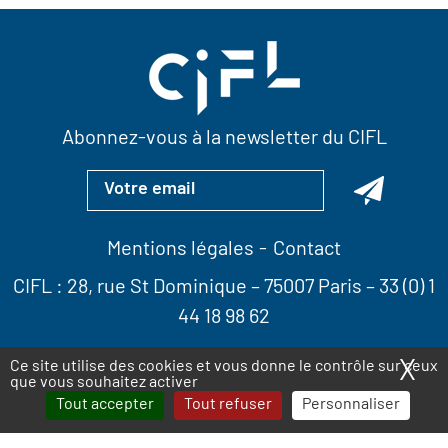
Abonnez-vous à la newsletter du CIFL
Mentions légales
Contact
CIFL :
28, rue St Dominique
– 75007 Paris –
33 (0) 1
44 18 98 62
X
Ma
Ce site utilise des cookies et vous donne le contrôle sur ceux
que vous souhaitez activer
Tout accepter
Tout refuser
Personnaliser