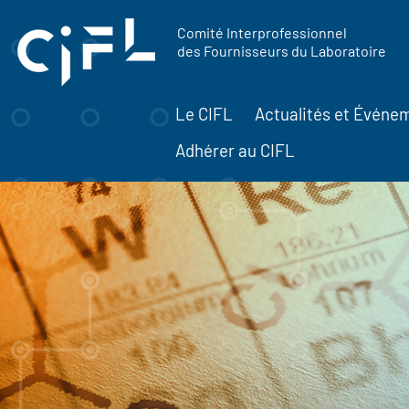
contenu
Panneau de gestion des cookies
principal
Comité Interprofessionnel
des Fournisseurs du Laboratoire
Le CIFL
Actualités et Événe
Adhérer au CIFL