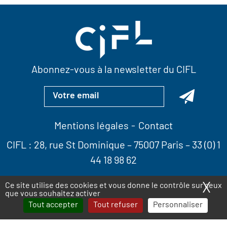
Abonnez-vous à la newsletter du CIFL
Mentions légales
Contact
CIFL :
28, rue St Dominique
– 75007 Paris –
33 (0) 1
44 18 98 62
X
Ma
Ce site utilise des cookies et vous donne le contrôle sur ceux
que vous souhaitez activer
Tout accepter
Tout refuser
Personnaliser