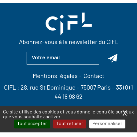
Abonnez-vous à la newsletter du CIFL
Mentions légales
Contact
CIFL :
28, rue St Dominique
– 75007 Paris –
33 (0) 1
44 18 98 62
X
Ma
Ce site utilise des cookies et vous donne le contrôle sur ceux
que vous souhaitez activer
Tout accepter
Tout refuser
Personnaliser