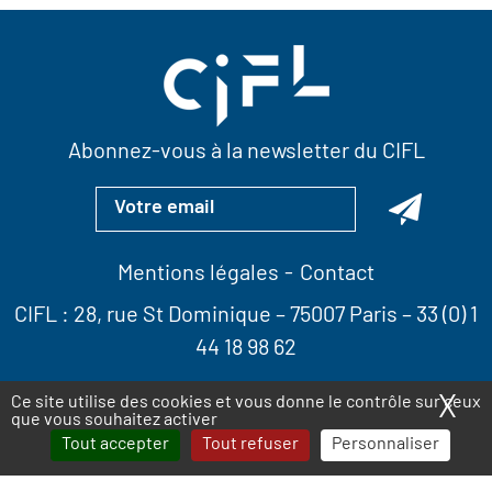
Abonnez-vous à la newsletter du CIFL
Mentions légales
Contact
CIFL :
28, rue St Dominique
– 75007 Paris –
33 (0) 1
44 18 98 62
X
Ma
Ce site utilise des cookies et vous donne le contrôle sur ceux
que vous souhaitez activer
Tout accepter
Tout refuser
Personnaliser