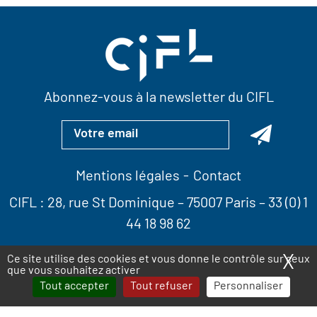
Abonnez-vous à la newsletter du CIFL
Mentions légales
Contact
CIFL :
28, rue St Dominique
– 75007 Paris –
33 (0) 1
44 18 98 62
X
Ma
Ce site utilise des cookies et vous donne le contrôle sur ceux
que vous souhaitez activer
Tout accepter
Tout refuser
Personnaliser