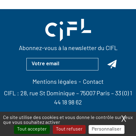
Abonnez-vous à la newsletter du CIFL
Mentions légales
Contact
CIFL :
28, rue St Dominique
– 75007 Paris –
33 (0) 1
44 18 98 62
X
Ma
Ce site utilise des cookies et vous donne le contrôle sur ceux
que vous souhaitez activer
Tout accepter
Tout refuser
Personnaliser