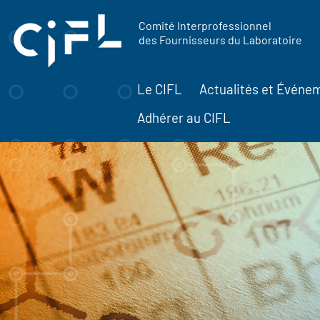
contenu
Panneau de gestion des cookies
principal
Comité Interprofessionnel
des Fournisseurs du Laboratoire
Le CIFL
Actualités et Événe
Adhérer au CIFL