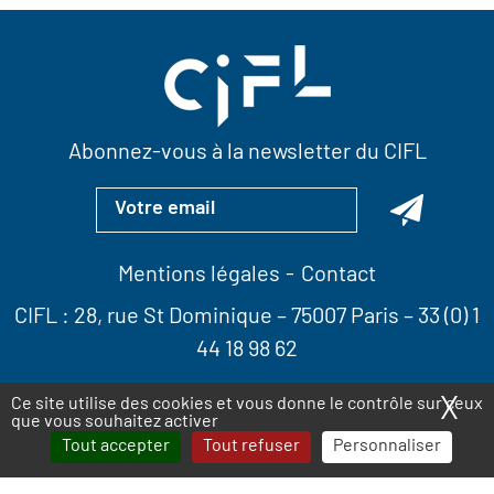
Abonnez-vous à la newsletter du CIFL
Mentions légales
Contact
CIFL :
28, rue St Dominique
– 75007 Paris –
33 (0) 1
44 18 98 62
X
Ma
Ce site utilise des cookies et vous donne le contrôle sur ceux
que vous souhaitez activer
Tout accepter
Tout refuser
Personnaliser