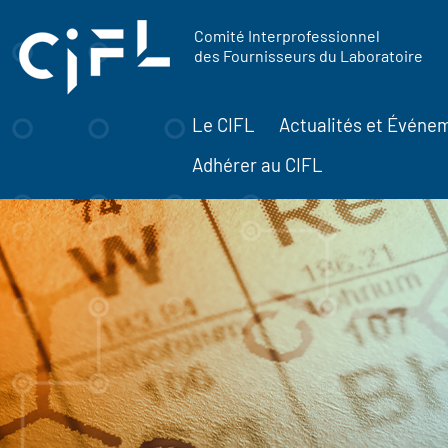
contenu
Panneau de gestion des cookies
principal
Comité Interprofessionnel
des Fournisseurs du Laboratoire
Le CIFL
Actualités et Événe
Adhérer au CIFL