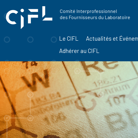
contenu
Panneau de gestion des cookies
principal
Comité Interprofessionnel
des Fournisseurs du Laboratoire
Le CIFL
Actualités et Événe
Adhérer au CIFL